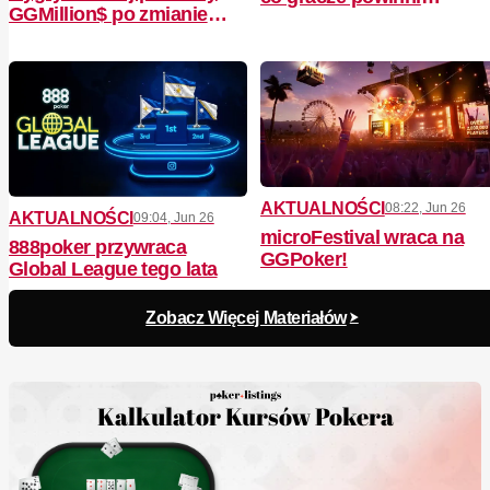
GGMillion$ po zmianie
wiedzieć
planów ($325,319)
AKTUALNOŚCI
08:22, Jun 26
AKTUALNOŚCI
09:04, Jun 26
microFestival wraca na
888poker przywraca
GGPoker!
Global League tego lata
Zobacz Więcej Materiałów
Kalkulator Kursów Pokera