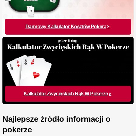
Darmowy Kalkulator Kosztów Pokera
Kalkulator Zwycięskich Rąk W Pokerze
Kalkulator Zwycięskich Rąk W Pokerze
Najlepsze źródło informacji o
pokerze