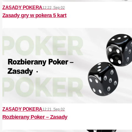
ZASADY POKERA
12:22, Sep 02
Zasady gry w pokera 5 kart
ZASADY POKERA
12:21, Sep 02
Rozbierany Poker – Zasady