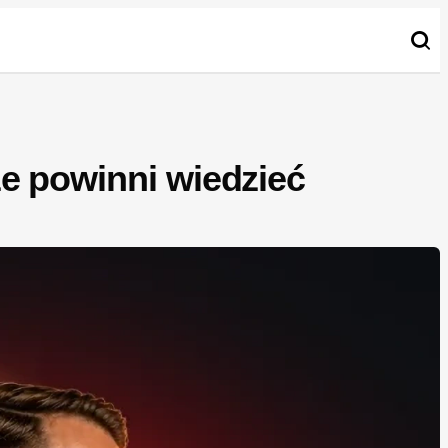
ze powinni wiedzieć