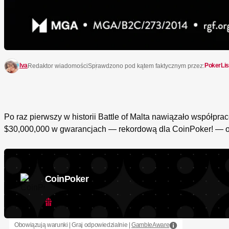
Iva
PokerLis
Redaktor wiadomości
Sprawdzono pod kątem faktycznym przez:
Po raz pierwszy w historii Battle of Malta nawiązało współp
$30,000,000 w gwarancjach — rekordową dla CoinPoker! — oraz
CoinPoker
Obowiązują warunki | Graj odpowiedzialnie |
GambleAware