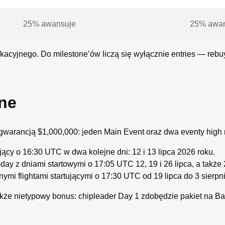
25% awansuje
25% awan
ikacyjnego. Do milestone’ów liczą się wyłącznie entries — reb
ne
 z gwarancją $1,000,000: jeden Main Event oraz dwa eventy high r
ący o 16:30 UTC w dwa kolejne dni: 12 i 13 lipca 2026 roku.
 z dniami startowymi o 17:05 UTC 12, 19 i 26 lipca, a także 2
ymi flightami startującymi o 17:30 UTC od 19 lipca do 3 sierpni
że nietypowy bonus: chipleader Day 1 zdobędzie pakiet na Batt