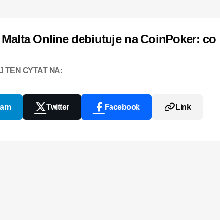
f Malta Online debiutuje na CoinPoker: co
 TEN CYTAT NA:
ram
Twitter
Facebook
Link