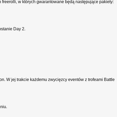
freerolli, w których gwarantowane będą następujące pakiety:
ostanie Day 2.
n. W jej trakcie każdemu zwycięzcy eventów z trofeami Battle
niu.