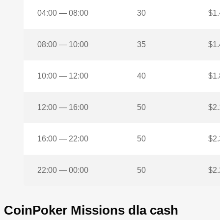
04:00 — 08:00
30
$1.
08:00 — 10:00
35
$1.
10:00 — 12:00
40
$1.
12:00 — 16:00
50
$2.
16:00 — 22:00
50
$2.
22:00 — 00:00
50
$2.
CoinPoker Missions dla cash