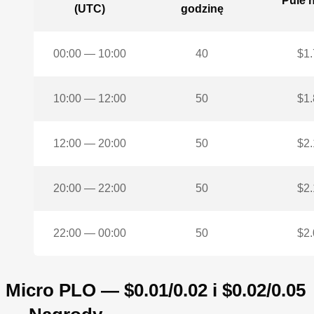
Pule 
(UTC)
godzinę
00:00 — 10:00
40
$1.
10:00 — 12:00
50
$1.
12:00 — 20:00
50
$2.
20:00 — 22:00
50
$2.
22:00 — 00:00
50
$2.
Micro PLO — $0.01/0.02 i $0.02/0.05