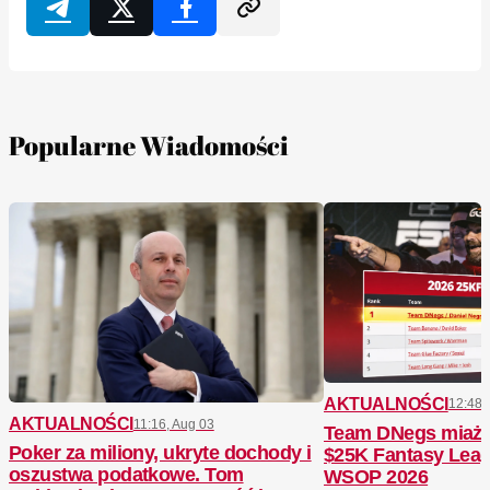
Popularne Wiadomości
AKTUALNOŚCI
12:48,
AKTUALNOŚCI
11:16, Aug 03
Team DNegs miażd
Poker za miliony, ukryte dochody i
$25K Fantasy Lea
oszustwa podatkowe. Tom
WSOP 2026