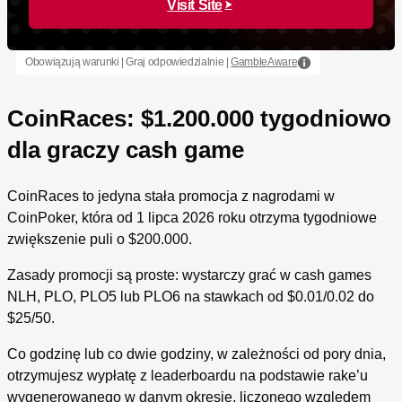
Visit Site
Obowiązują warunki | Graj odpowiedzialnie |
GambleAware
CoinRaces: $1.200.000 tygodniowo
dla graczy cash game
CoinRaces to jedyna stała promocja z nagrodami w
CoinPoker, która od 1 lipca 2026 roku otrzyma tygodniowe
zwiększenie puli o $200.000.
Zasady promocji są proste: wystarczy grać w cash games
NLH, PLO, PLO5 lub PLO6 na stawkach od $0.01/0.02 do
$25/50.
Co godzinę lub co dwie godziny, w zależności od pory dnia,
otrzymujesz wypłatę z leaderboardu na podstawie rake’u
wygenerowanego w danym okresie, liczonego względem