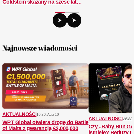
Goldstein skazany na sześć lat
więzienia
Najnowsze wiadomości
AKTUALNOŚCI
10:30, Aug 10
AKTUALNOŚCI
09:37,
WPT Global otwiera drogę do Battle
Czy „Baby Run Go
of Malta z gwarancją €2,000,000
istnieje? Beriuzy u