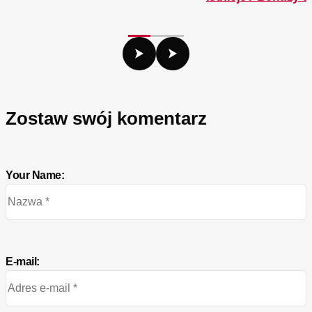
Zostaw swój komentarz
Your Name:
E-mail: