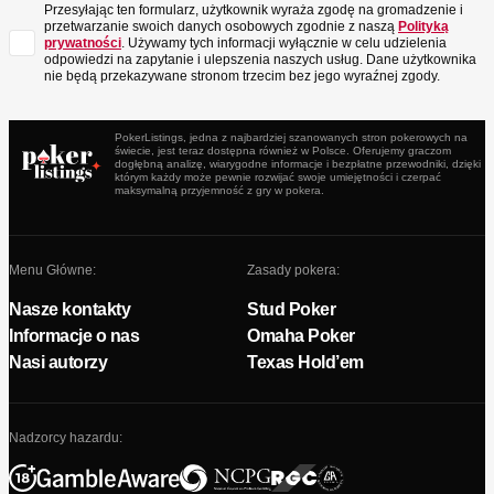
Przesyłając ten formularz, użytkownik wyraża zgodę na gromadzenie i
przetwarzanie swoich danych osobowych zgodnie z naszą
Polityką
prywatności
. Używamy tych informacji wyłącznie w celu udzielenia
odpowiedzi na zapytanie i ulepszenia naszych usług. Dane użytkownika
nie będą przekazywane stronom trzecim bez jego wyraźnej zgody.
PokerListings, jedna z najbardziej szanowanych stron pokerowych na
świecie, jest teraz dostępna również w Polsce. Oferujemy graczom
dogłębną analizę, wiarygodne informacje i bezpłatne przewodniki, dzięki
którym każdy może pewnie rozwijać swoje umiejętności i czerpać
maksymalną przyjemność z gry w pokera.
Menu Główne:
Zasady pokera:
Nasze kontakty
Stud Poker
Informacje o nas
Omaha Poker
Nasi autorzy
Texas Hold’em
Nadzorcy hazardu: