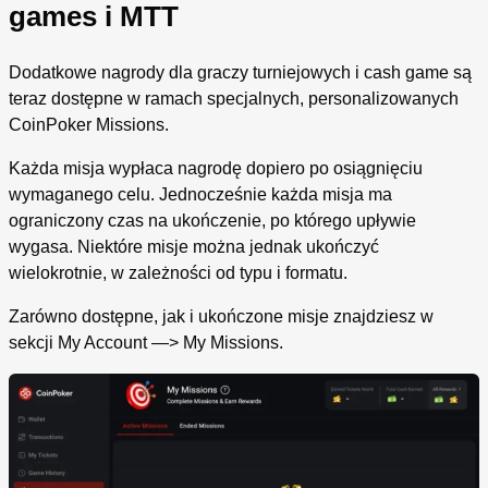
games i MTT
Dodatkowe nagrody dla graczy turniejowych i cash game są
teraz dostępne w ramach specjalnych, personalizowanych
CoinPoker Missions.
Każda misja wypłaca nagrodę dopiero po osiągnięciu
wymaganego celu. Jednocześnie każda misja ma
ograniczony czas na ukończenie, po którego upływie
wygasa. Niektóre misje można jednak ukończyć
wielokrotnie, w zależności od typu i formatu.
Zarówno dostępne, jak i ukończone misje znajdziesz w
sekcji My Account —> My Missions.