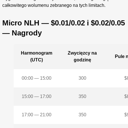
całkowitego wolumenu zebranego na tych limitach.
Micro NLH — $0.01/0.02 i $0.02/0.05
— Nagrody
Harmonogram
Zwycięzcy na
Pule 
(UTC)
godzinę
00:00 — 15:00
300
$
15:00 — 17:00
350
$
17:00 — 21:00
350
$