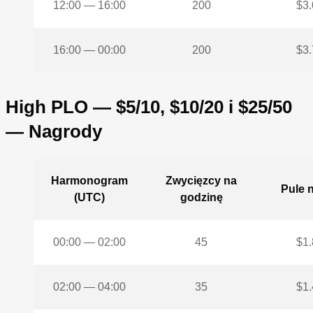
12:00 — 16:00
200
$3.
16:00 — 00:00
200
$3.
High PLO — $5/10, $10/20 i $25/50
— Nagrody
Harmonogram
Zwycięzcy na
Pule 
(UTC)
godzinę
00:00 — 02:00
45
$1.
02:00 — 04:00
35
$1.