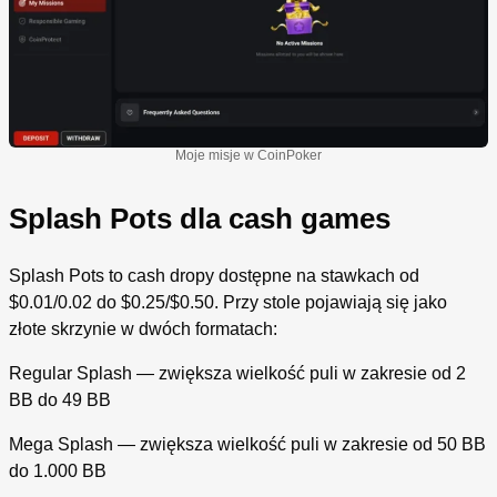
Moje misje w CoinPoker
Splash Pots dla cash games
Splash Pots to cash dropy dostępne na stawkach od
$0.01/0.02 do $0.25/$0.50. Przy stole pojawiają się jako
złote skrzynie w dwóch formatach:
Regular Splash — zwiększa wielkość puli w zakresie od 2
BB do 49 BB
Mega Splash — zwiększa wielkość puli w zakresie od 50 BB
do 1.000 BB