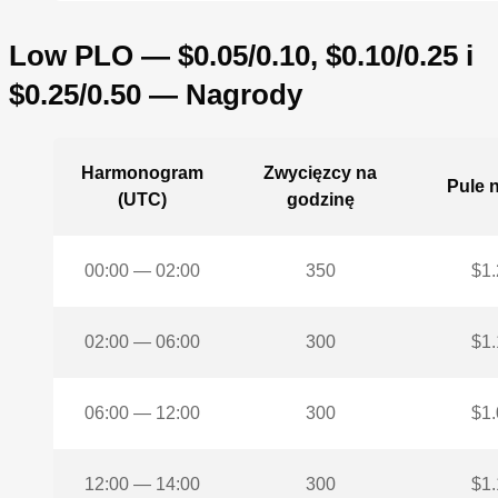
Low PLO — $0.05/0.10, $0.10/0.25 i
$0.25/0.50 — Nagrody
Harmonogram
Zwycięzcy na
Pule 
(UTC)
godzinę
00:00 — 02:00
350
$1.
02:00 — 06:00
300
$1.
06:00 — 12:00
300
$1.
12:00 — 14:00
300
$1.