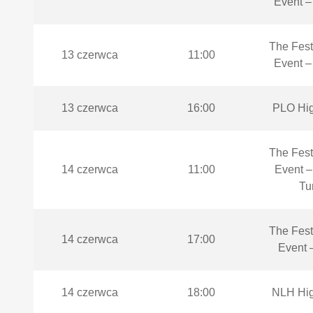
Event –
The Fest
13 czerwca
11:00
Event –
13 czerwca
16:00
PLO Hig
The Fest
14 czerwca
11:00
Event –
Tu
The Fest
14 czerwca
17:00
Event 
14 czerwca
18:00
NLH Hig