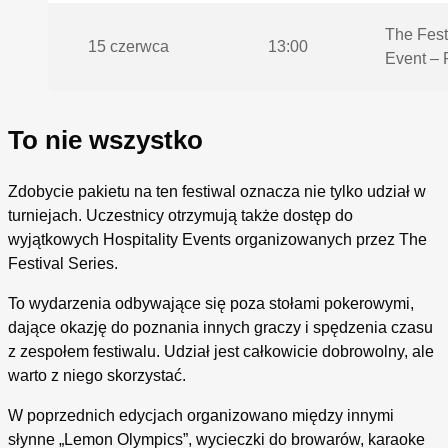
The Fest
15 czerwca
13:00
Event – 
To nie wszystko
Zdobycie pakietu na ten festiwal oznacza nie tylko udział w
turniejach. Uczestnicy otrzymują także dostęp do
wyjątkowych Hospitality Events organizowanych przez The
Festival Series.
To wydarzenia odbywające się poza stołami pokerowymi,
dające okazję do poznania innych graczy i spędzenia czasu
z zespołem festiwalu. Udział jest całkowicie dobrowolny, ale
warto z niego skorzystać.
W poprzednich edycjach organizowano między innymi
słynne „Lemon Olympics”, wycieczki do browarów, karaoke