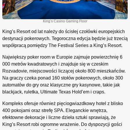
King’s Casino Gaming Floor
King’s Resort od lat należy do ścisłej czołówki europejskich
destynacji pokerowych. Tegoroczna edycja będzie już trzecią
współpracą pomiędzy The Festival Series a King’s Resort.
Największy poker room w Europie zajmuje powierzchnię 6
000 metrów kwadratowych i znajduje się w czeskim
Rozvadovie, miejscowości liczącej około 800 mieszkańców.
Na graczy czeka ponad 160 stołów pokerowych, około 300
automatów do gry oraz klasyczne gry kasynowe, takie jak
blackjack, ruletka, Ultimate Texas Hold’em i craps.
Kompleks oferuje również pięciogwiazdkowy hotel z blisko
400 pokojami oraz strefę SPA. Eleganckie wnętrza,
efektowne dekoracje i liczne dzieła sztuki sprawiają, że
King’s Resort robi ogromne wrażenie. Do dyspozycji gości