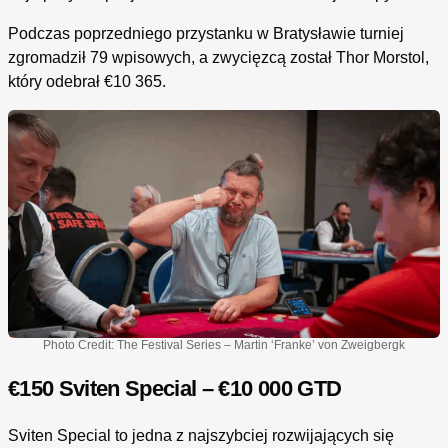
Podczas poprzedniego przystanku w Bratysławie turniej
zgromadził 79 wpisowych, a zwycięzcą został Thor Morstol,
który odebrał €10 365.
Photo Credit: The Festival Series – Martin ‘Franke’ von Zweigbergk
€150 Sviten Special – €10 000 GTD
Sviten Special to jedna z najszybciej rozwijających się