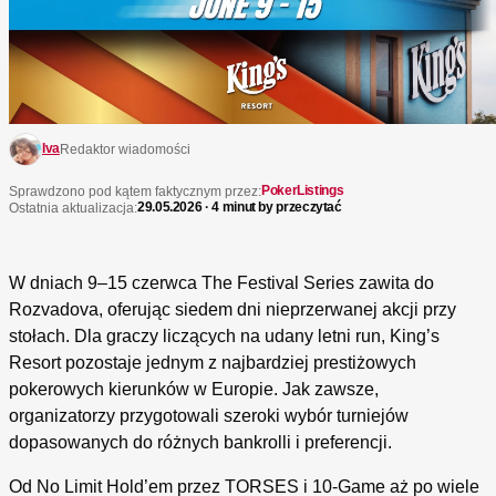
Iva
Redaktor wiadomości
PokerListings
Sprawdzono pod kątem faktycznym przez:
29.05.2026 · 4 minut by przeczytać
Ostatnia aktualizacja:
W dniach 9–15 czerwca The Festival Series zawita do
Rozvadova, oferując siedem dni nieprzerwanej akcji przy
stołach. Dla graczy liczących na udany letni run, King’s
Resort pozostaje jednym z najbardziej prestiżowych
pokerowych kierunków w Europie. Jak zawsze,
organizatorzy przygotowali szeroki wybór turniejów
dopasowanych do różnych bankrolli i preferencji.
Od No Limit Hold’em przez TORSES i 10-Game aż po wiele