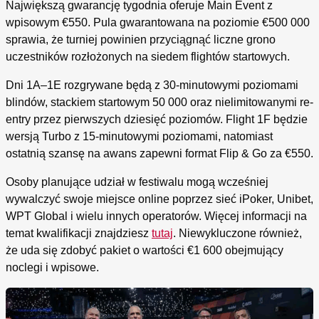
Największą gwarancję tygodnia oferuje Main Event z
wpisowym €550. Pula gwarantowana na poziomie €500 000
sprawia, że turniej powinien przyciągnąć liczne grono
uczestników rozłożonych na siedem flightów startowych.
Dni 1A–1E rozgrywane będą z 30-minutowymi poziomami
blindów, stackiem startowym 50 000 oraz nielimitowanymi re-
entry przez pierwszych dziesięć poziomów. Flight 1F będzie
wersją Turbo z 15-minutowymi poziomami, natomiast
ostatnią szansę na awans zapewni format Flip & Go za €550.
Osoby planujące udział w festiwalu mogą wcześniej
wywalczyć swoje miejsce online poprzez sieć iPoker, Unibet,
WPT Global i wielu innych operatorów. Więcej informacji na
temat kwalifikacji znajdziesz
tutaj
. Niewykluczone również,
że uda się zdobyć pakiet o wartości €1 600 obejmujący
noclegi i wpisowe.