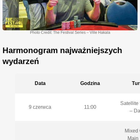
Photo Credit: The Festival Series – Ville Hakala
Harmonogram najważniejszych
wydarzeń
Data
Godzina
Tur
Satellit
9 czerwca
11:00
– Da
Mixed
Main 