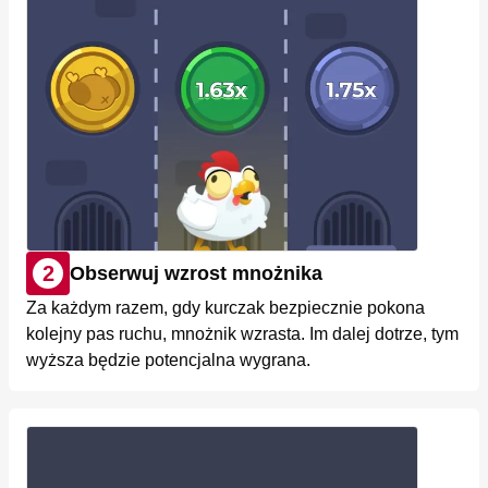
2
Obserwuj wzrost mnożnika
Za każdym razem, gdy kurczak bezpiecznie pokona
kolejny pas ruchu, mnożnik wzrasta. Im dalej dotrze, tym
wyższa będzie potencjalna wygrana.