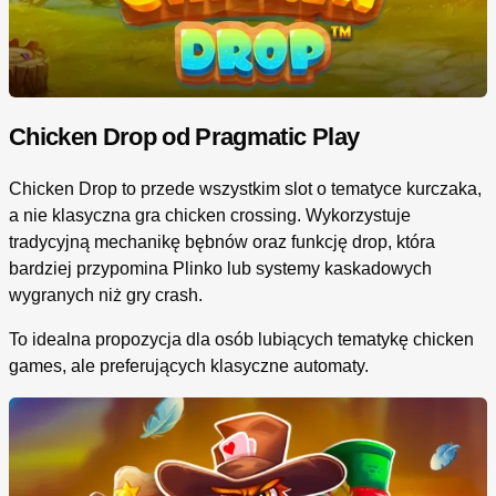
Chicken Drop od Pragmatic Play
Chicken Drop to przede wszystkim slot o tematyce kurczaka,
a nie klasyczna gra chicken crossing. Wykorzystuje
tradycyjną mechanikę bębnów oraz funkcję drop, która
bardziej przypomina Plinko lub systemy kaskadowych
wygranych niż gry crash.
To idealna propozycja dla osób lubiących tematykę chicken
games, ale preferujących klasyczne automaty.