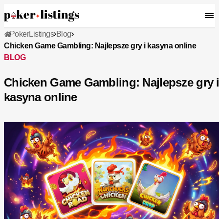
PokerListings
Blog
Chicken Game Gambling: Najlepsze gry i kasyna online
BLOG
Chicken Game Gambling: Najlepsze gry 
kasyna online