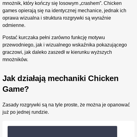
mnożnik, który kończy się losowym „crashem”. Chicken
games opierają się na identycznej mechanice, jednak ich
oprawa wizualna i struktura rozgrywki są wyraźnie
odmienne.
Postać kurczaka pełni zarówno funkcję motywu
przewodniego, jak i wizualnego wskaźnika pokazującego
graczowi, jak daleko zaszedł w kierunku wyższych
mnożników.
Jak działają mechaniki Chicken
Game?
Zasady rozgrywki są na tyle proste, że można je opanować
już po jednej rundzie.