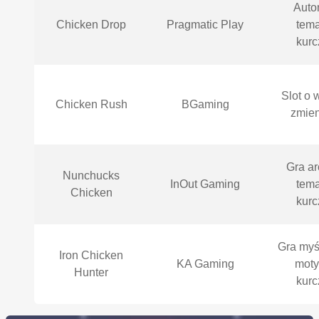
Auto
Chicken Drop
Pragmatic Play
tema
kurc
Slot o 
Chicken Rush
BGaming
zmien
Gra ar
Nunchucks
InOut Gaming
tema
Chicken
kurc
Gra myś
Iron Chicken
KA Gaming
mot
Hunter
kurc