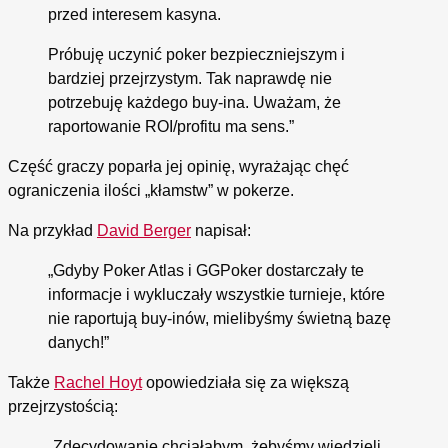
przed interesem kasyna.
Próbuję uczynić poker bezpieczniejszym i
bardziej przejrzystym. Tak naprawdę nie
potrzebuję każdego buy-ina. Uważam, że
raportowanie ROI/profitu ma sens.”
Część graczy poparła jej opinię, wyrażając chęć
ograniczenia ilości „kłamstw” w pokerze.
Na przykład
David Berger
napisał:
„Gdyby Poker Atlas i GGPoker dostarczały te
informacje i wykluczały wszystkie turnieje, które
nie raportują buy-inów, mielibyśmy świetną bazę
danych!”
Także
Rachel Hoyt
opowiedziała się za większą
przejrzystością:
„Zdecydowanie chciałabym, żebyśmy wiedzieli