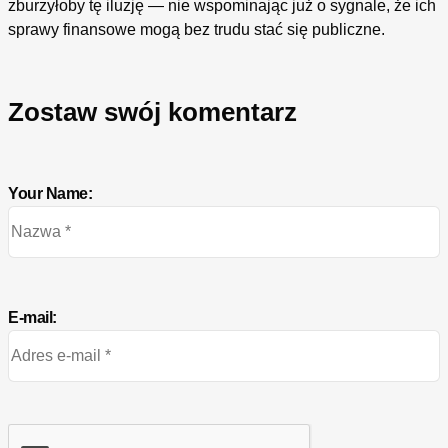
zburzyłoby tę iluzję — nie wspominając już o sygnale, że ich
sprawy finansowe mogą bez trudu stać się publiczne.
Zostaw swój komentarz
Your Name:
E-mail: