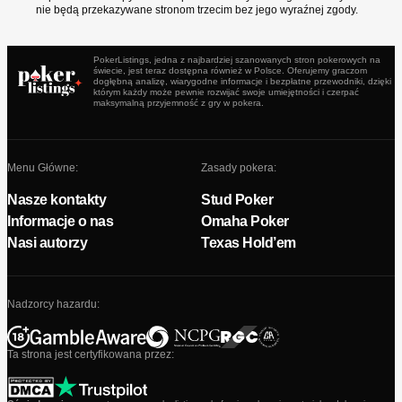
nie będą przekazywane stronom trzecim bez jego wyraźnej zgody.
PokerListings, jedna z najbardziej szanowanych stron pokerowych na
świecie, jest teraz dostępna również w Polsce. Oferujemy graczom
dogłębną analizę, wiarygodne informacje i bezpłatne przewodniki, dzięki
którym każdy może pewnie rozwijać swoje umiejętności i czerpać
maksymalną przyjemność z gry w pokera.
Menu Główne:
Zasady pokera:
Nasze kontakty
Stud Poker
Informacje o nas
Omaha Poker
Nasi autorzy
Texas Hold’em
Nadzorcy hazardu:
Ta strona jest certyfikowana przez: